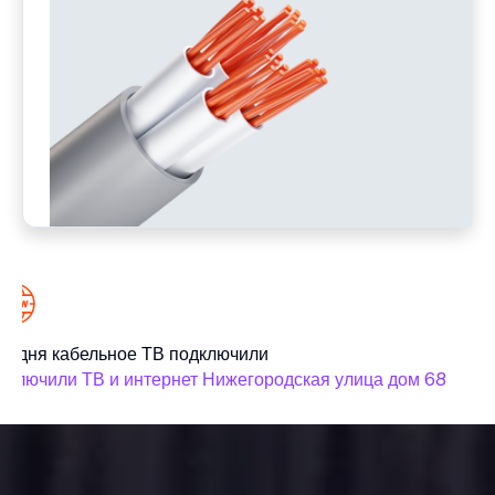
годня кабельное ТВ подключили
С
дключили ТВ и интернет Нижегородская улица дом 68
п