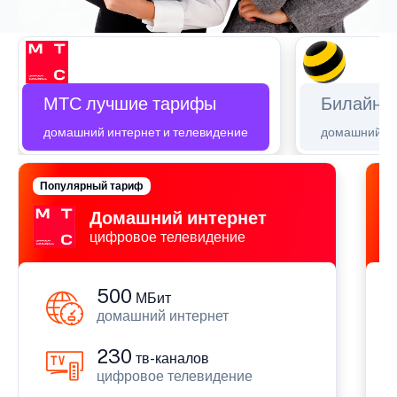
МТС лучшие тарифы
Билайн 
домашний интернет и телевидение
домашний ин
Популярный тариф
П
Домашний интернет
цифровое телевидение
500
МБит
домашний интернет
230
тв-каналов
цифровое телевидение