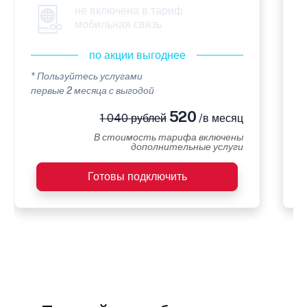
не включена в тариф
мобильная связь
по акции выгоднее
* Пользуйтесь услугами
*
первые 2 месяца с выгодой
п
520
1 040 рублей
/в месяц
В стоимость тарифа включены
дополнительные услуги
Готовы подключить