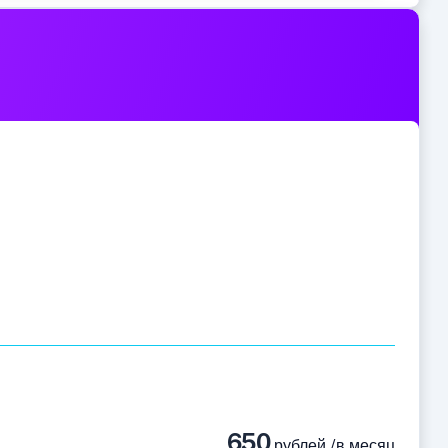
650
рублей /в месяц