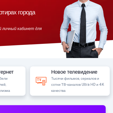
ртирах города
й личный кабинет для
ернет
Новое телевидение
бели
Тысячи фильмов, сериалов и
лей,
сотни ТВ-каналов Ultra HD и 4K
ализма
качества