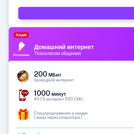
Акция
Домашний интернет
Технологии общения
200
МБит
проводной интернет
1000
минут
40 Гб интернет 500 СМС
Cпецпредложения и скидки
( заказ через оператора )