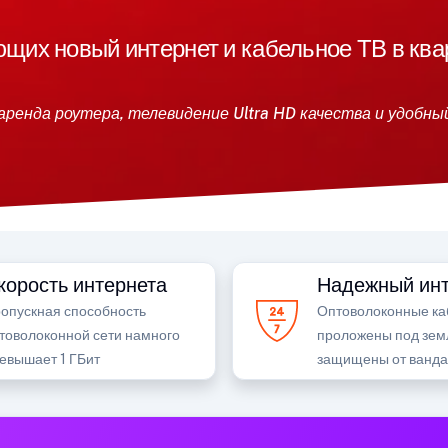
их новый интернет и кабельное ТВ в ква
аренда роутера, телевидение Ultra HD качества и удобны
корость интернета
Надежный инт
опускная способность
Оптоволоконные ка
товолоконной сети намного
проложены под зем
евышает 1 ГБит
защищены от ванд