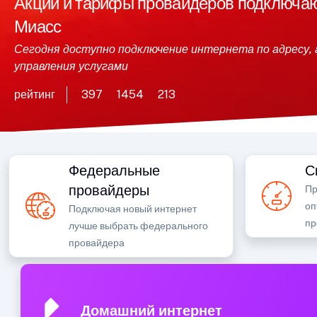
Акции и тарифы провайдеров подключающ
Миасс
Сегодня доступно подключение интернета по адресу, 
управления услугами
рейтинг
397
1454
213
Федеральные
С
провайдеры
Пр
оп
Подключая новый интернет
пр
лучше выбрать федерального
провайдера
Домашний интернет