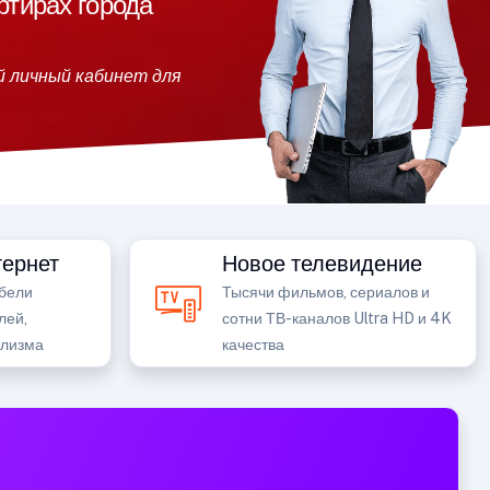
ртирах города
й личный кабинет для
ернет
Новое телевидение
бели
Тысячи фильмов, сериалов и
лей,
сотни ТВ-каналов Ultra HD и 4K
ализма
качества