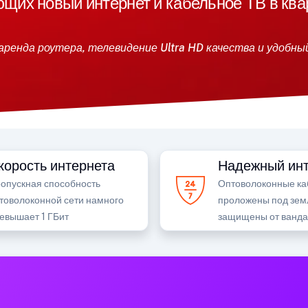
их новый интернет и кабельное ТВ в ква
аренда роутера, телевидение Ultra HD качества и удобны
корость интернета
Надежный инт
опускная способность
Оптоволоконные ка
товолоконной сети намного
проложены под зем
евышает 1 ГБит
защищены от ванд