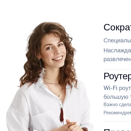
Сокра
Специальн
Наслажда
развлечен
Роуте
Wi-Fi роу
большую т
Важно сдела
Рекомендуем