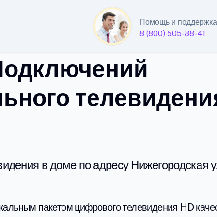
Помощь и поддержка
8 (800) 505-88-41
Подключений
льного телевидени
видения в доме по адресу Нижегородская 
икальным пакетом цифрового телевидения HD качес