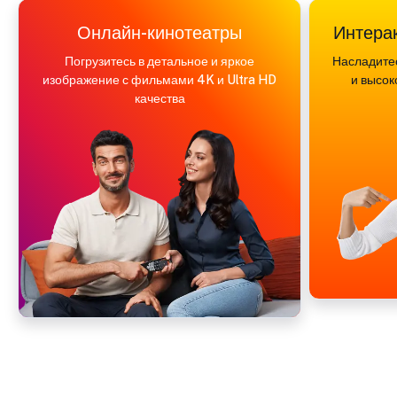
Онлайн-кинотеатры
Интера
Погрузитесь в детальное и яркое
Насладите
изображение с фильмами 4K и Ultra HD
и высок
качества