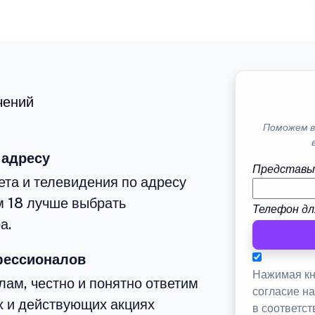
чений
Поможем в
 адресу
Представь
та и телевидения по адресу
м 18 лучше выбрать
Телефон дл
а.
фессионалов
Нажимая кн
ам, честно и понятно ответим
согласие н
х и действующих акциях
в соответс