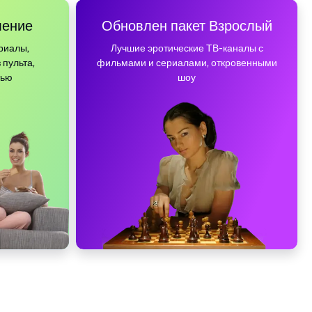
ление
Обновлен пакет Взрослый
риалы,
Лучшие эротические ТВ-каналы с
 пульта,
фильмами и сериалами, откровенными
тью
шоу