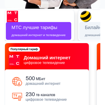
МТС лучшие тарифы
Билайн 
домашний интернет и телевидение
домашний ин
Популярный тариф
П
Домашний интернет
цифровое телевидение
500
МБит
домашний интернет
230
тв-каналов
цифровое телевидение