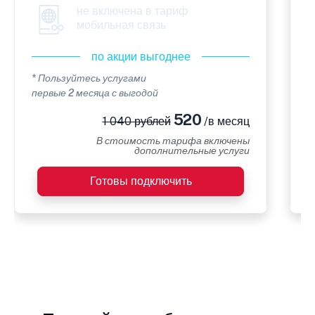
не включена в тариф
мобильная связь
по акции выгоднее
* Пользуйтесь услугами
*
первые 2 месяца с выгодой
п
520
1 040 рублей
/в месяц
В стоимость тарифа включены
дополнительные услуги
Готовы подключить