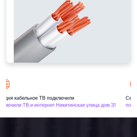
годня кабельное ТВ подключили
Сего
дключили ТВ и интернет Никитинская улица дом 31
подк