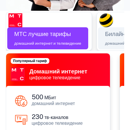
МТС лучшие тарифы
Билайн 
домашний интернет и телевидение
домашний ин
Популярный тариф
П
Домашний интернет
цифровое телевидение
500
МБит
домашний интернет
230
тв-каналов
цифровое телевидение