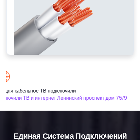
годня кабельное ТВ подключили
С
дключили ТВ и интернет Ленинский проспект дом 75/9
п
Единая Система Подключений