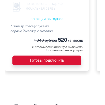
не включена в тариф
мобильная связь
по акции выгоднее
* Пользуйтесь услугами
*
первые 2 месяца с выгодой
п
520
1 040 рублей
/в месяц
В стоимость тарифа включены
дополнительные услуги
Готовы подключить