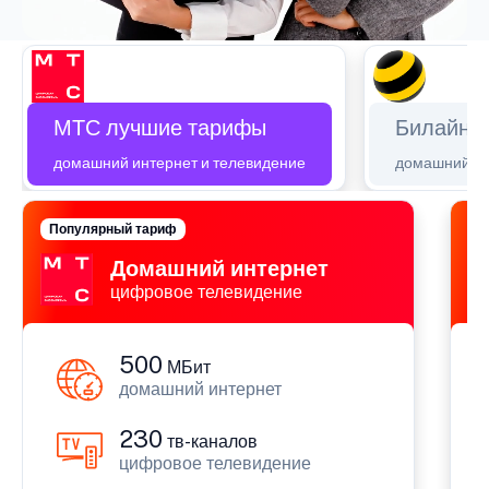
МТС лучшие тарифы
Билайн 
домашний интернет и телевидение
домашний ин
Популярный тариф
П
Домашний интернет
цифровое телевидение
500
МБит
домашний интернет
230
тв-каналов
цифровое телевидение