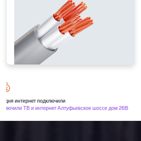
годня интернет подключили
С
дключили ТВ и интернет Алтуфьевское шоссе дом 26В
п