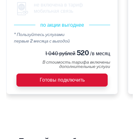
не включена в тариф
мобильная связь
по акции выгоднее
* Пользуйтесь услугами
*
первые 2 месяца с выгодой
п
520
1 040 рублей
/в месяц
В стоимость тарифа включены
дополнительные услуги
Готовы подключить