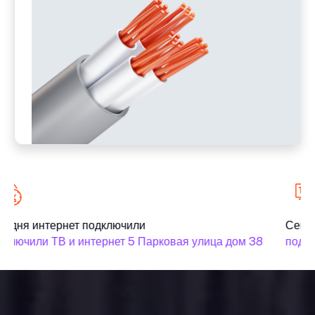
годня интернет подключили
Сегод
дключили ТВ и интернет 5 Парковая улица дом 38
подкл