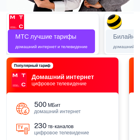
МТС лучшие тарифы
Билайн 
домашний интернет и телевидение
домашний ин
Популярный тариф
П
Домашний интернет
цифровое телевидение
500
МБит
домашний интернет
230
тв-каналов
цифровое телевидение