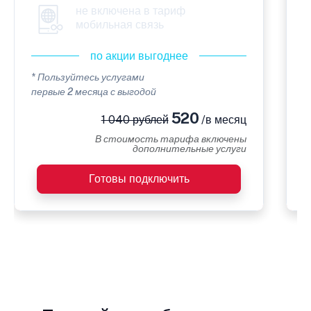
не включена в тариф
мобильная связь
по акции выгоднее
* Пользуйтесь услугами
*
первые 2 месяца с выгодой
п
520
1 040 рублей
/в месяц
В стоимость тарифа включены
дополнительные услуги
Готовы подключить