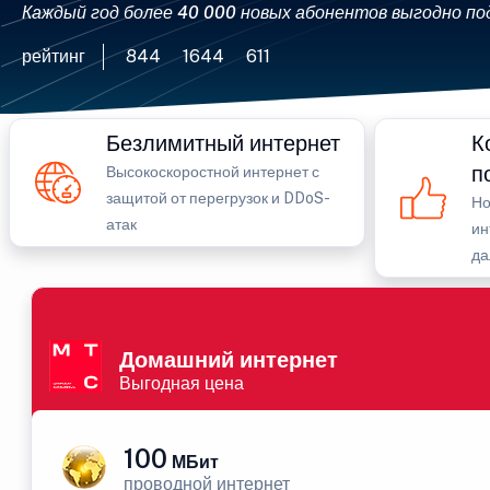
Каждый год более 40 000 новых абонентов выгодно по
рейтинг
844
1644
611
Безлимитный интернет
К
п
Высокоскоростной интернет с
защитой от перегрузок и DDoS-
Но
атак
ин
да
Домашний интернет
Выгодная цена
100
МБит
проводной интернет