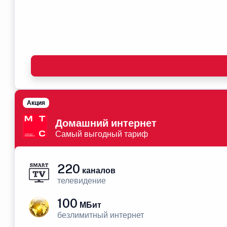
Акция
Домашний интернет
Самый выгодный тариф
220
каналов
телевидение
100
МБит
безлимитный интернет