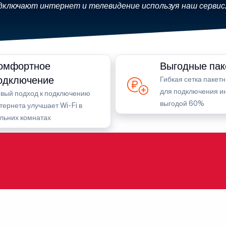
дключают интернет и телевидение используя наш сервис
омфортное
Выгодные пак
одключение
Гибкая сетка пакет
для подключения ин
вый подход к подключению
выгодой 60%
тернета улучшает Wi-Fi в
льних комнатах