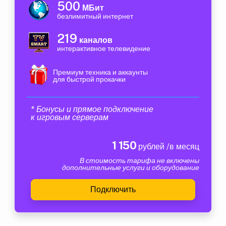
500
МБит
безлимитный интернет
219
каналов
интерактивное телевидение
Премиум техника и аккаунты
для быстрой прокачки
* Бонусы и прямое подключение
к игровым серверам
1 150
рублей /в месяц
В стоимость тарифа не включены
дополнительные услуги и оборудование
Подключить